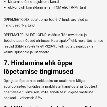
käitumine õnnetusjuhtumi korral
üldkontrolli korraldamine (sh TOM ehk TR-Mittari)
ÕPPEMEETODID: auditoorne töö 6-7 tundi; arutelud ja
harjutused 1-2 tundi
ÕPPEMATERJALIDE LOEND: määrus Töötervishoiu ja
®
tööohutuse nõuded ehituses; Kaardipakk
ehk meie töötamise
reeglid (ISBN 978-9949-81-320-9); tellingute paigaldus- ja
kasutusjuhendid ja -standard
7. Hindamine ehk õppe
lõpetamise tingimused
Õpingute lõpetamise eelduseks on osalemine kõigis
auditoorsetes tundides ja praktilistel harjutustel ja lõputest
positiivsele tulemusele, mille annab testi õigete vastuste
osakaal – vähemalt 82%