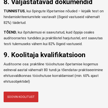
8. Väljastatavad dokumendid
TUNNISTUS
, kui õpingute lõpetamise nõuded – kirjalik test on
hindamiskriteeriumitele vastavalt (õigeid vastuseid vähemalt
82%) täidetud.
TÕEND
, kui õpitulemusi ei saavutatud, kuid õppija osales
auditoorsetes tundides ja praktilistel harjutustel, ent saavutas
testi tulemuseks vähem kui 82% õigeid vastuseid.
9. Koolitaja kvalifikatsioon
Auditoorne osa: praktiline tööohutuse õpetamise kogemus
eelneval aastal vähemalt 80 tundi ja tõendatav praktiseerimine
ehitusvaldkonnas tööohutuse korraldamisel (min. 60% ajast
ehitusobjektidel)
SOOVIN KOOLITUST