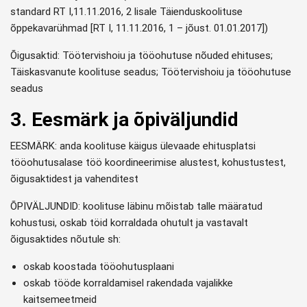
standard RT I,11.11.2016, 2 lisale Täienduskoolituse
õppekavarühmad [RT I, 11.11.2016, 1 – jõust. 01.01.2017])
Õigusaktid: Töötervishoiu ja tööohutuse nõuded ehituses;
Täiskasvanute koolituse seadus; Töötervishoiu ja tööohutuse
seadus
3. Eesmärk ja õpiväljundid
EESMÄRK: anda koolituse käigus ülevaade ehitusplatsi
tööohutusalase töö koordineerimise alustest, kohustustest,
õigusaktidest ja vahenditest
ÕPIVÄLJUNDID: koolituse läbinu mõistab talle määratud
kohustusi, oskab töid korraldada ohutult ja vastavalt
õigusaktides nõutule sh:
oskab koostada tööohutusplaani
oskab tööde korraldamisel rakendada vajalikke
kaitsemeetmeid