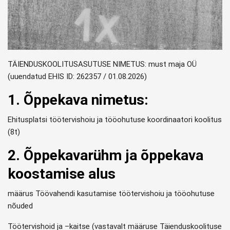
TÄIENDUSKOOLITUSASUTUSE NIMETUS: must maja OÜ
(uuendatud EHIS ID: 262357 / 01.08.2026)
1. Õppekava nimetus:
Ehitusplatsi töötervishoiu ja tööohutuse koordinaatori koolitus
(8t)
2. Õppekavarühm ja õppekava
koostamise alus
määrus Töövahendi kasutamise töötervishoiu ja tööohutuse
nõuded
Töötervishoid ja –kaitse (vastavalt määruse Täienduskoolituse