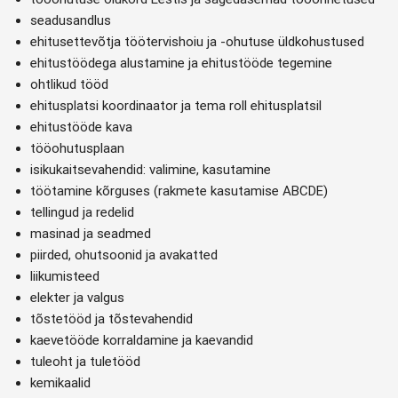
seadusandlus
ehitusettevõtja töötervishoiu ja -ohutuse üldkohustused
ehitustöödega alustamine ja ehitustööde tegemine
ohtlikud tööd
ehitusplatsi koordinaator ja tema roll ehitusplatsil
ehitustööde kava
tööohutusplaan
isikukaitsevahendid: valimine, kasutamine
töötamine kõrguses (rakmete kasutamise ABCDE)
tellingud ja redelid
masinad ja seadmed
piirded, ohutsoonid ja avakatted
liikumisteed
elekter ja valgus
tõstetööd ja tõstevahendid
kaevetööde korraldamine ja kaevandid
tuleoht ja tuletööd
kemikaalid