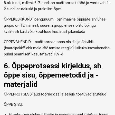
8 ak tundi, millest 6-7 tundi on auditoorset tööd ja vastavalt 1-
2 tundi arutelusid ja praktilist õpet
ÕPPEKESKKOND: loenguruum; optimaalne õppijate arv ühes
grupis on 12 inimest; suurem grupp ei sea ohtu õpingu
kvaliteeti kuid võib koolituse kestvust pikendada
ÕPPEVAHENDID: auditoorses osas slaidid ja õpivihik
®
(kaardipakk
ehk meie töötamise reeglid); isikukaitsevahendite
puhul peamiselt kasutatavad IKV-d
6. Õppeprotsessi kirjeldus, sh
õppe sisu, õppemeetodid ja -
materjalid
ÕPPEPROTSESS: auditoorne osa ja sellele toetuvad arutelud
ÕPPE SISU:
tööohutuse olukord Eestis ja sagedasemad tööõnnetused